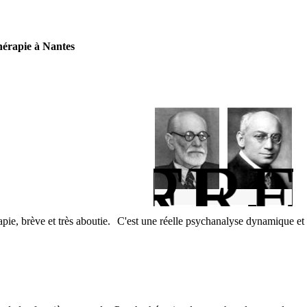
yse
n
rapie
hérapie à Nantes
S.FRE
S.FER
pie, brève et très aboutie. C'est une réelle psychanalyse dynamique et