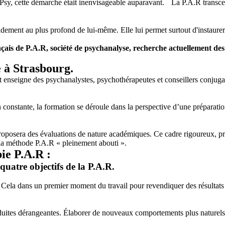
sy, cette démarche était inenvisageable auparavant. La P.A.R transcende
pidement au plus profond de lui-même. Elle lui permet surtout d'instaure
rançais de P.A.R, société de psychanalyse, recherche actuellement d
 à Strasbourg.
t enseigne des psychanalystes, psychothérapeutes et conseillers conjuga
nstante, la formation se déroule dans la perspective d’une préparation à
proposera des évaluations de nature académiques. Ce cadre rigoureux, pr
r la méthode P.A.R « pleinement abouti ».
ie P.A.R :
uatre objectifs de la P.A.R.
 Cela dans un premier moment du travail pour revendiquer des résultats 
nduites dérangeantes. Élaborer de nouveaux comportements plus naturels e