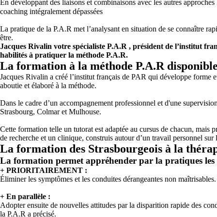
En développant des liaisons et combinaisons avec les autres approches P
coaching intégralement dépassées
La pratique de la P.A.R met l’analysant en situation de se connaître ra
être.
Jacques Rivalin votre spécialiste P.A.R , président de l’institut f
habilités à pratiquer la méthode P.A.R.
La formation à la méthode P.A.R disponible
Jacques Rivalin a créé l’institut français de PAR qui développe forme e
aboutie et élaboré à la méthode.
Dans le cadre d’un accompagnement professionnel et d'une supervision co
Strasbourg, Colmar et Mulhouse.
Cette formation telle un tutorat est adaptée au cursus de chacun, mais 
de recherche et un clinique, construis autour d’un travail personnel su
La formation des Strasbourgeois à la thérap
La formation permet appréhender par la pratiques les q
+ PRIORITAIREMENT :
Éliminer les symptômes et les conduites dérangeantes non maîtrisables.
+ En parallèle :
Adopter ensuite de nouvelles attitudes par la disparition rapide des co
la P.A.R a précisé.