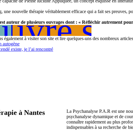
e capacité de Pleine lucidité Appliquée, un concept esquissé en littératu
g, une nouvelle thérapie véritablement efficace qui a fait ses preuves,
 livre s
ir plus
est auteur de plusieurs ouvrages dont : « Réfléchir autrement pou
 également à visiter son site et lire quelques-uns des nombreux articles
n autogène
ndé existe, je l’ai rencontré
érapie à Nantes
La Psychanalyse P.A.R est une nouve
psychanalyse dynamique et de courte
connaître rapidement au plus profo
indispensables à sa recherche de bie