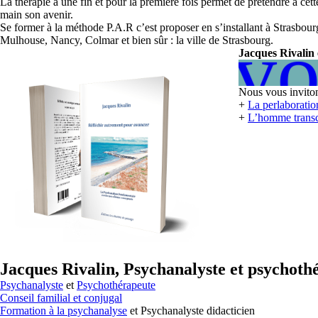
La thérapie a une fin et pour la première fois permet de prétendre à cett
main son avenir.
Se former à la méthode P.A.R c’est proposer en s’installant à Strasbour
cheter le
En savo
Mulhouse, Nancy, Colmar et bien sûr : la ville de Strasbourg.
Jacques Rivalin 
Nous vous invitons
+
La perlaboratio
+
L’homme transce
Jacques Rivalin, Psychanalyste et psychoth
Psychanalyste
et
Psychothérapeute
Conseil familial et conjugal
Formation à la psychanalyse
et Psychanalyste didacticien