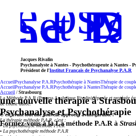
de psy
es R
e et Ps
Jacques Rivalin
Psychanalyste à Nantes - Psychothérapeute à Nantes - P
Président de l'
Institut Français de Psychanalyse P.A.R
Accueil
Psychanalyse P.A.R
Psychothérapie à Nantes
Thérapie de coupl
Accueil
Psychanalyse P.A.R
Psychothérapie à Nantes
Thérapie de coupl
Accueil
/
Strasbourg
une nouvelle thérapie à Strasbou
La Méthode P.A.R (Process Analytique Rivalin)déposée et protégée égal
de courte durée.
Psychanalyse et Psychothérapie
C’est avant tout une nouvelle approche avant-gardiste !
La thérapie méthode P.A.R, c’est :
Formez-vous à la La méthode P.A.R à
Stras
•
La psychanalyse méthode P.A.R
•
La psychothérapie méthode P.A.R