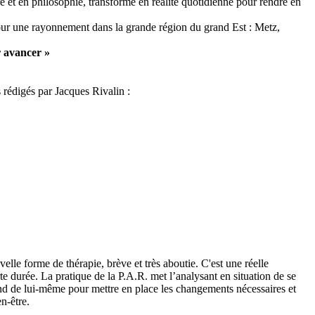
re et en philosophie, transformé en réalité quotidienne pour rendre en
 pour une rayonnement dans la grande région du grand Est : Metz,
ur Amazon
r avancer »
 rédigés par Jacques Rivalin :
lle forme de thérapie, brève et très aboutie. C'est une réelle
 durée. La pratique de la P.A.R. met l’analysant en situation de se
nd de lui-même pour mettre en place les changements nécessaires et
n-être.