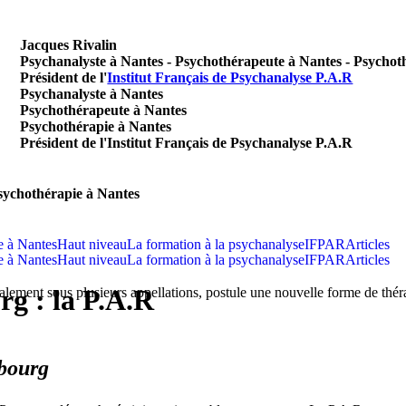
chanal
ivali
ychothé
Jacques Rivalin
Psychanalyste à Nantes - Psychothérapeute à Nantes - Psychot
Président de l'
Institut Français de Psychanalyse P.A.R
Psychanalyste à Nantes
Psychothérapeute à Nantes
Psychothérapie à Nantes
Président de l'Institut Français de Psychanalyse P.A.R
sychothérapie à Nantes
e à Nantes
Haut niveau
La formation à la psychanalyse
IFPAR
Articles
e à Nantes
Haut niveau
La formation à la psychanalyse
IFPAR
Articles
rg : la P.A.R
ement sous plusieurs appellations, postule une nouvelle forme de théra
bourg