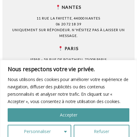
NANTES
11 RUE LA FAYETTE, 44000 NANTES
06 20 72 18 39
UNIQUEMENT SUR RÉPONDEUR. N'HÉSITEZ PAS À LAISSER UN
MESSAGE.
PARIS
IFPAR - 59 RUE DE PONTHIEU, 75008 PARIS
06 20 72 18 39
Nous respectons votre vie privée.
UNIQUEMENT SUR RÉPONDEUR. N'HÉSITEZ PAS À LAISSER UN
MESSAGE.
Nous utilisons des cookies pour améliorer votre expérience de
navigation, diffuser des publicités ou des contenus
personnalisés et analyser notre trafic. En cliquant sur «
CONTACT
QUESTIONS FRÉQUENTES
Accepter », vous consentez à notre utilisation des cookies.
FORMATION À LA PSYCHANALYSE
INSTITUT FRANÇAIS DE PSYCHANALYSE P.A.R
RÉSERVER UNE TÉLÉCONSULTATION AU 0240290511
Accepter
BRENDAN AUBRY, PSYCHANALYSTE ET PSYCHOTHÉRAPEUTE À
Personnaliser
Refuser
NANTES
|
RÉALISÉ PAR ROMAIN KERSULEC
|
PROPHOTO BLOGSITE