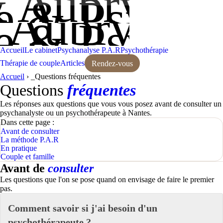
& Aubry ass
e & Psycho
 Aubry ass
e & Psycho
Accueil
Le cabinet
Psychanalyse P.A.R
Psychothérapie
Thérapie de couple
Articles
Rendez-vous
Accueil
›
_Questions fréquentes
Questions
fréquentes
Les réponses aux questions que vous vous posez avant de consulter un
psychanalyste ou un psychothérapeute à Nantes.
Dans cette page :
Avant de consulter
La méthode P.A.R
En pratique
Couple et famille
Avant de
consulter
Les questions que l'on se pose quand on envisage de faire le premier
pas.
Comment savoir si j'ai besoin d'un
psychothérapeute ?