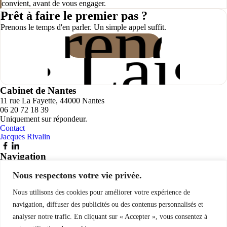
convient, avant de vous engager.
re rende
Prêt à faire le premier pas ?
Prenons le temps d'en parler. Un simple appel suffit.
9 · Lais
Cabinet de Nantes
11 rue La Fayette, 44000 Nantes
06 20 72 18 39
Uniquement sur répondeur.
Contact
Jacques Rivalin
Navigation
Accueil
Nous respectons votre vie privée.
Le cabinet
Psychanalyse P.A.R
Psychothérapie
Nous utilisons des cookies pour améliorer votre expérience de
Thérapie de couple
navigation, diffuser des publicités ou des contenus personnalisés et
Articles
analyser notre trafic. En cliquant sur « Accepter », vous consentez à
Rendez-vous